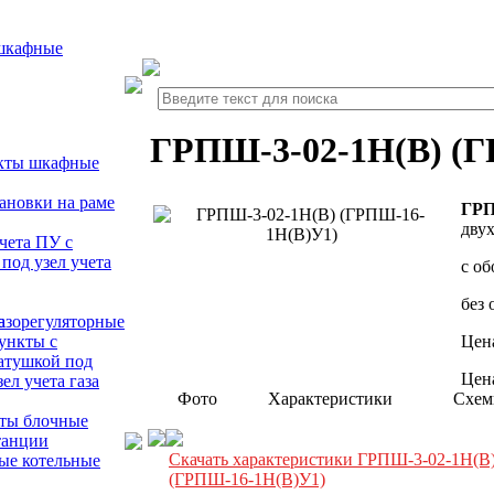
 шкафные
ГРПШ-3-02-1Н(В) (Г
нкты шкафные
ановки на раме
ГРП
дву
чета ПУ с
под узел учета
с об
без 
азорегуляторные
ункты с
Цена
атушкой под
Цена
зел учета газа
Фото
Характеристики
Схе
кты блочные
танции
Скачать характеристики ГРПШ-3-02-1Н(В
ые котельные
(ГРПШ-16-1Н(В)У1)