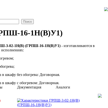
РПШ-16-1Н(В)У1)
Ш-3-02-1Н(В) (ГРПШ-16-1Н(В)У1)
- изготавливаются в
х исполнениях:
огревом;
обогрева;
 в шкафу без обогрева: Договорная.
 в шкафу с обогревом: Договорная.
мы
Документация
Аналоги
)