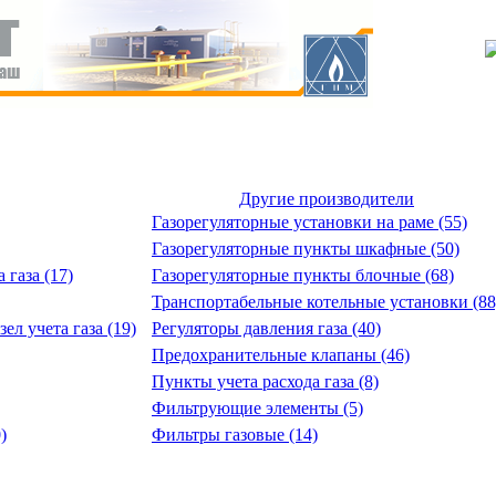
Другие производители
Газорегуляторные установки на раме (55)
Газорегуляторные пункты шкафные (50)
 газа (17)
Газорегуляторные пункты блочные (68)
Транспортабельные котельные установки (88
ел учета газа (19)
Регуляторы давления газа (40)
Предохранительные клапаны (46)
Пункты учета расхода газа (8)
Фильтрующие элементы (5)
)
Фильтры газовые (14)