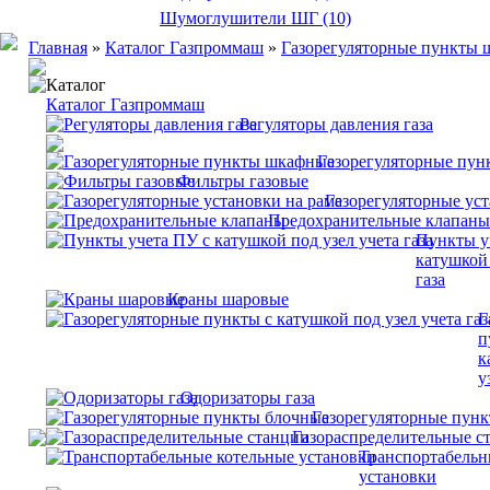
Шумоглушители ШГ (10)
Главная
»
Каталог Газпроммаш
»
Газорегуляторные пункты
Каталог
Каталог Газпроммаш
Регуляторы давления газа
Газорегуляторные пу
Фильтры газовые
Газорегуляторные уст
Предохранительные клапаны
Пункты у
катушкой 
газа
Краны шаровые
Г
п
к
у
Одоризаторы газа
Газорегуляторные пун
Газораспределительные с
Транспортабельн
установки