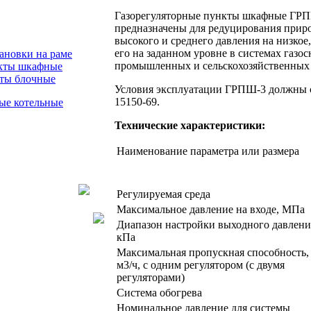
Газорегуляторные пункты шкафные ГРПШ
предназначены для редуцирования приро
высокого и среднего давления на низкое
его на заданном уровне в системах газ
ановки на раме
промышленных и сельскохозяйственных
нкты шкафные
кты блочные
Условия эксплуатации ГРПШ-3 должны 
15150-69.
ые котельные
Технические характеристики:
Наименование параметра или размера
Регулируемая среда
Максимальное давление на входе, МПа
Диапазон настройки выходного давлени
кПа
Максимальная пропускная способность,
м3/ч, с одним регулятором (с двумя
регуляторами)
Система обогрева
Номинальное давление для системы